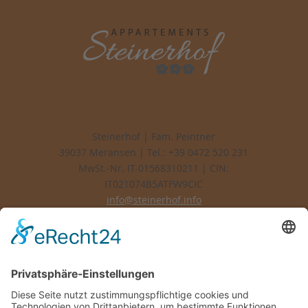
Steinerhof | Fam. Peintner
39037 Meransen | Tel.: +39 0472 520 231
MwSt.-Nr. IT-01568310211 | CIN:
IT021074B5ATFW9CIC
info@steinerhof.info
ANFAHRT