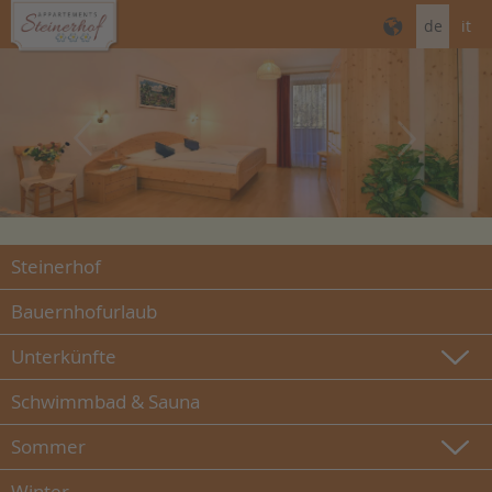
de
it
Steinerhof
Bauernhofurlaub
Unterkünfte
Schwimmbad & Sauna
Sommer
Winter