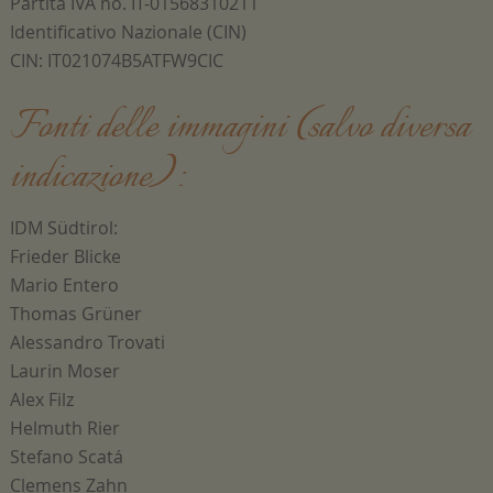
Partita IVA no. IT-01568310211
Identificativo Nazionale (CIN)
CIN: IT021074B5ATFW9CIC
Fonti delle immagini (salvo diversa
indicazione):
IDM Südtirol:
Frieder Blicke
Mario Entero
Thomas Grüner
Alessandro Trovati
Laurin Moser
Alex Filz
Helmuth Rier
Stefano Scatá
Clemens Zahn