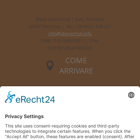
Maso Steinerhof | Fam. Peintner
39037 Maranza | Tel.: +39 0472 520 231
info@steinerhof.info
P.IVA: IT-01568310211 | CIN:
IT021074B5ATFW9CIC
COME
ARRIVARE