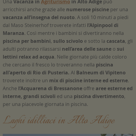
Una
Vacanza in
Agriturismo
in Alto Adige
può
arricchirsi anche grazie alle
numerose piscine
per una
vacanza all’insegna del nuoto
. A soli 10 minuti a piedi
dal Maso Steinerhof troverete infatti
l’Alpinpool di
Maranza
. Così mentre i bambini si divertiranno nella
piscina
per bambini
,
sullo scivolo
e sotto la
cascata
, gli
adulti potranno rilassarsi
nell’area delle saune
o
sui
lettini relax
ad acqua
. Nelle giornate più calde coloro
che cercano il fresco lo troveranno nella
piscina
all'aperto di Rio di Pusteria.
Al
Balneum di Vipiteno
troverete inoltre un
mix di piscine interne ed esterne
.
Anche
l’Acquarena
di Bressanone
offre
aree esterne ed
interne, grandi scivoli
ed una
piscina
divertimento
,
per una piacevole giornata in piscina.
Laghi idilliaci in Alto Adige