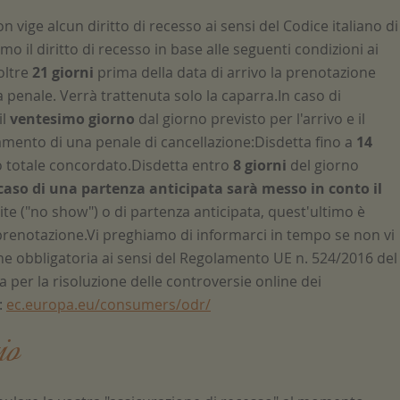
on vige alcun diritto di recesso ai sensi del Codice italiano di
o il diritto di recesso in base alle seguenti condizioni ai
oltre
21 giorni
prima della data di arrivo la prenotazione
penale. Verrà trattenuta solo la caparra.In caso di
il
ventesimo giorno
dal giorno previsto per l'arrivo e il
gamento di una penale di cancellazione:Disdetta fino a
14
o totale concordato.Disdetta entro
8 giorni
del giorno
caso di una partenza anticipata sarà messo in conto il
ite ("no show") o di partenza anticipata, quest'ultimo è
prenotazione.Vi preghiamo di informarci in tempo se non vi
one obbligatoria ai sensi del Regolamento UE n. 524/2016 del
per la risoluzione delle controversie online dei
:
ec.europa.eu/consumers/odr/
io