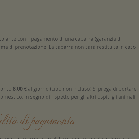
colante con il pagamento di una caparra (garanzia di
rma di prenotazione. La caparra non sarà restituita in caso
 conto
8,00 €
al giorno (cibo non incluso) Si prega di portare
estico. In segno di rispetto per gli altri ospiti gli animali
alità di pagamento
otazioni scritte via e-mail. La prenotazione è confermata