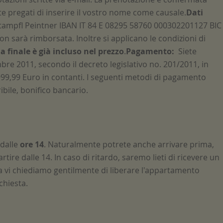
ete pregati di inserire il vostro nome come causale.
Dati
Stampfl Peintner IBAN IT 84 E 08295 58760 000302201127 BIC
n sarà rimborsata. Inoltre si applicano le condizioni di
zia finale è già incluso nel prezzo
.
Pagamento:
Siete
mbre 2011, secondo il decreto legislativo no. 201/2011, in
99,99 Euro in contanti. I seguenti metodi di pagamento
bile, bonifico bancario.
 dalle
ore 14
. Naturalmente potrete anche arrivare prima,
ire dalle 14. In caso di ritardo, saremo lieti di ricevere un
za vi chiediamo gentilmente di liberare l'appartamento
ichiesta.