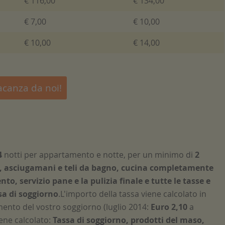
€ 116,00
€ 134,00
€ 7,00
€ 10,00
€ 10,00
€ 14,00
acanza da noi!
4
notti per appartamento e notte, per un minimo di
2
o, asciugamani e teli da bagno, cucina completamente
nto, servizio pane e la pulizia finale e tutte le tasse e
sa di soggiorno
.L'importo della tassa viene calcolato in
ento del vostro soggiorno (luglio 2014:
Euro 2,10
a
ene calcolato:
Tassa di soggiorno, prodotti del maso,