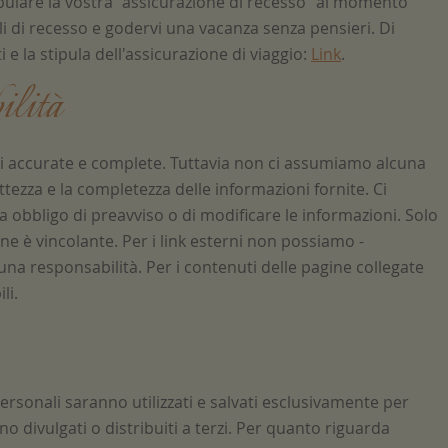
stipulare la vostra "assicurazione di recesso" al momento
li di recesso e godervi una vacanza senza pensieri. Di
 e la stipula dell'assicurazione di viaggio:
Link
.
ilità
ni accurate e complete. Tuttavia non ci assumiamo alcuna
ettezza e la completezza delle informazioni fornite. Ci
a obbligo di preavviso o di modificare le informazioni. Solo
one è vincolante. Per i link esterni non possiamo -
na responsabilità. Per i contenuti delle pagine collegate
li.
personali saranno utilizzati e salvati esclusivamente per
no divulgati o distribuiti a terzi. Per quanto riguarda