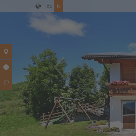
de
it