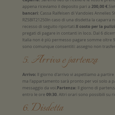
appena riceviamo il deposito pari a
200,00 €
.Si
bancari
: Cassa Raifeisen di Vandoies Annelies 
RZSBIT21250In caso di una disdetta la caparra no
recesso di seguito riportati.
Il costo per la puli
pregati di pagare in contanti in loco. Dal 6 dice
Italia non è più permesso pagare somme oltre 9
sono comunque consentiti: assegno non trasferi
5. Arrivo e partenza
Arrivo:
Il giorno d'arrivo vi aspettiamo a partire
ma l'appartamento sarà pronto per voi solo a part
messaggio da voi.
Partenza:
Il giorno di parten
entro le ore
09:30
. Altri orari sono possibili su r
6. Disdetta